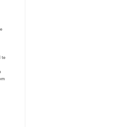
de
 te
n
 om