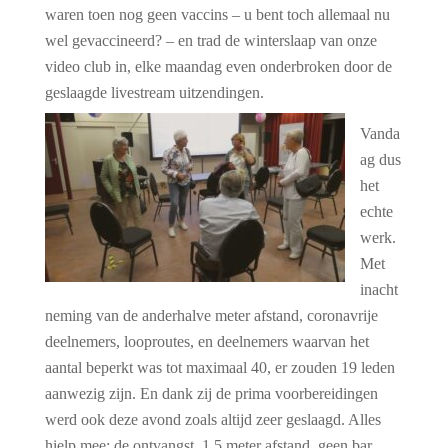
waren toen nog geen vaccins
–
u bent toch allemaal nu
wel gevaccineerd? – en trad de winterslaap van onze
video club in, elke maandag even onderbroken door de
geslaagde livestream uitzendingen.
Vanda
ag dus
het
echte
werk.
Met
inacht
neming van de anderhalve meter afstand, coronavrije
deelnemers, looproutes, en deelnemers waarvan het
aantal beperkt was tot maximaal 40, er zouden 19 leden
aanwezig zijn. En dank zij de prima voorbereidingen
werd ook deze avond zoals altijd zeer geslaagd. Alles
hielp mee: de ontvangst, 1,5 meter afstand, geen bar