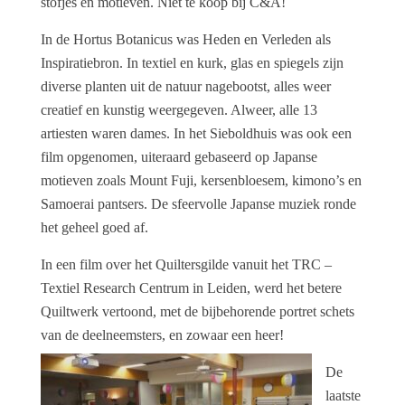
stofjes en motieven. Niet te koop bij C&A!
In de Hortus Botanicus was Heden en Verleden als
Inspiratiebron. In textiel en kurk, glas en spiegels zijn
diverse planten uit de natuur nagebootst, alles weer
creatief en kunstig weergegeven. Alweer, alle 13
artiesten waren dames. In het Sieboldhuis was ook een
film opgenomen, uiteraard gebaseerd op Japanse
motieven zoals Mount Fuji, kersenbloesem, kimono’s en
Samoerai pantsers. De sfeervolle Japanse muziek ronde
het geheel goed af.
In een film over het Quiltersgilde vanuit het TRC
–
Textiel Research Centrum in Leiden, werd het betere
Quiltwerk vertoond, met de bijbehorende portret schets
van de deelneemsters, en zowaar een heer!
De
laatste