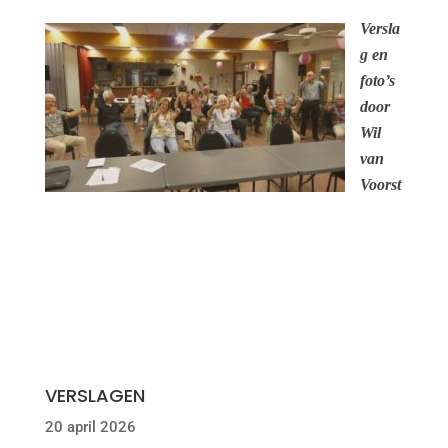
Versla
g en
foto’s
door
Wil
van
Voorst
VERSLAGEN
20 april 2026