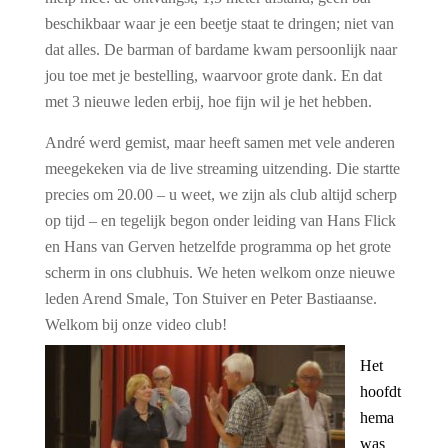
beschikbaar waar je een beetje staat te dringen; niet van
dat alles. De barman of bardame kwam persoonlijk naar
jou toe met je bestelling, waarvoor grote dank. En dat
met 3 nieuwe leden erbij, hoe fijn wil je het hebben.
Andr
é
werd gemist, maar heeft samen met vele anderen
meegekeken via de live streaming uitzending. Die startte
precies om 20.00
–
u weet, we zijn als club altijd scherp
op tijd
–
en tegelijk begon onder leiding van Hans Flick
en Hans van Gerven hetzelfde programma op het grote
scherm in ons clubhuis. We heten welkom onze nieuwe
leden Arend Smale, Ton Stuiver en Peter Bastiaanse.
Welkom bij onze video club!
Het
hoofdt
hema
was