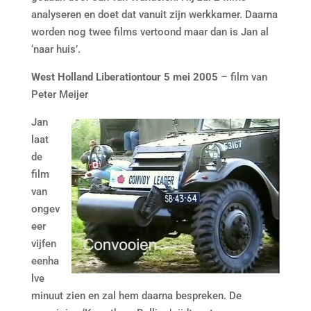
analyseren en doet dat vanuit zijn werkkamer. Daarna
worden nog twee films vertoond maar dan is Jan al
‘naar huis’.
West Holland Liberationtour 5 mei 2005
– film van
Peter Meijer
Jan
laat
de
film
van
ongev
eer
vijfen
eenha
lve
minuut zien en zal hem daarna bespreken. De