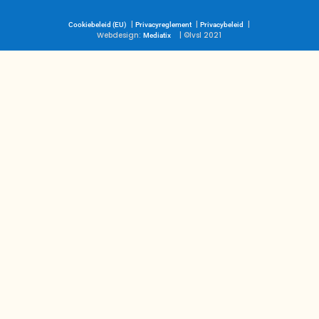
|
|
|
Cookiebeleid (EU)
Privacyreglement
Privacybeleid
Webdesign:
| ©lvsl 2021
Mediatix